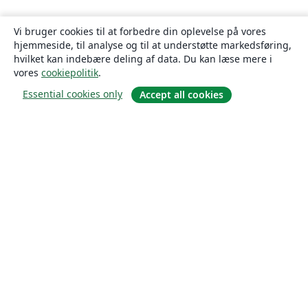
Vi bruger cookies til at forbedre din oplevelse på vores
hjemmeside, til analyse og til at understøtte markedsføring,
hvilket kan indebære deling af data. Du kan læse mere i
vores
cookiepolitik
.
Essential cookies only
Accept all cookies
Om
Om os
Karriere
Blog
Solutions
For virksomheder