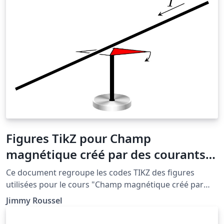
Figures TikZ pour Champ
magnétique créé par des courants
électriques
Ce document regroupe les codes TIKZ des figures
utilisées pour le cours "Champ magnétique créé par
des courants électriques" situé à la page http://femto-
Jimmy Roussel
physique.fr/electromagnetisme/biot_et_savart.php