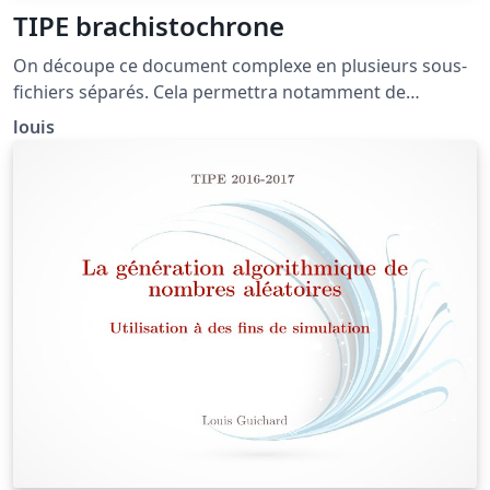
TIPE brachistochrone
On découpe ce document complexe en plusieurs sous-
fichiers séparés. Cela permettra notamment de
réarranger les transparents facilement lors de
louis
l'élaboration du document.