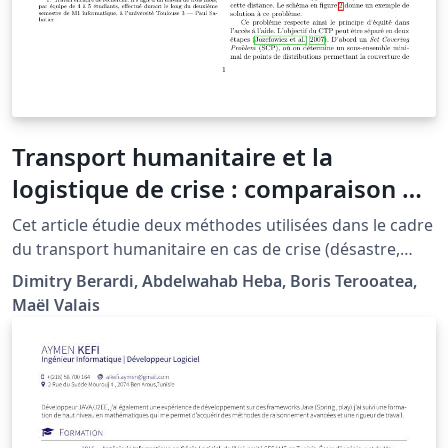
Transport humanitaire et la
logistique de crise : comparaison de
deux méthodes de calcul de
Cet article étudie deux méthodes utilisées dans le cadre
tournées de véhicules
du transport humanitaire en cas de crise (désastre,
épidémie...). Le Covering Tour Problem se focalise sur
Dimitry Berardi, Abdelwahab Heba, Boris Terooatea,
l'équité de distribution des vivres, alors que le
Maël Valais
Capacitated Vehicle Routing Problem se concentre sur
l'urgence de la distribution. Nous proposons une
nouvelle approche mélangeant ces deux approches
pour former une solution à la fois équitable et rapide.
Ce article a été rédigé dans le cadre du TER 2014-2015.