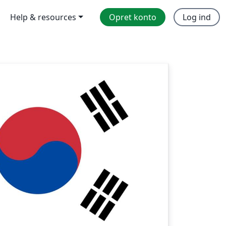
Help & resources
Opret konto
Log ind