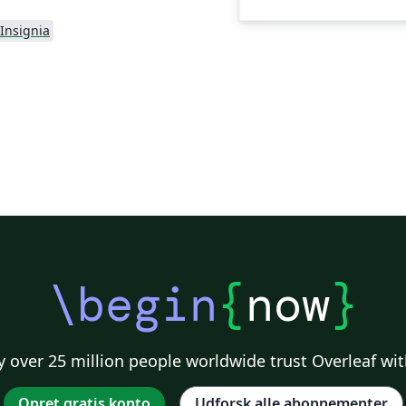
Insignia
\begin
{
now
}
 over 25 million people worldwide trust Overleaf wit
Opret gratis konto
Udforsk alle abonnementer