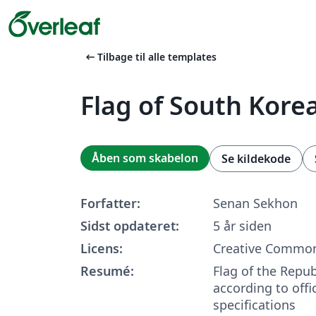
arrow_left_alt
Tilbage til alle templates
Flag of South Kore
Åben som skabelon
Se kildekode
Forfatter:
Senan Sekhon
Sidst opdateret:
5 år siden
Licens:
Creative Common
Resumé:
Flag of the Repub
according to off
specifications