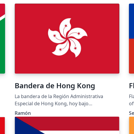
Bandera de Hong Kong
F
La bandera de la Región Administrativa
Fl
Especial de Hong Kong, hoy bajo
of
administración de la República Popular China,
Ramón
S
n
fue adoptada el día 4 de abril de 1990 en la
Tercera Sesión del Congreso Nacional del
o
Pueblo y fue izada oficialmente el 1 de julio de