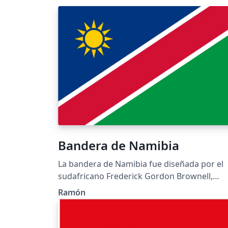
Bandera de Namibia
La bandera de Namibia fue diseñada por el
sudafricano Frederick Gordon Brownell,
funcionario de la Oficina Nacional de
Ramón
Heráldica de Sudáfrica, cuando dicha nació
se independizaba de Sudáfrica. Sus colores
están basados en la bandera del movimient