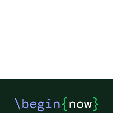
\begin
{
now
}