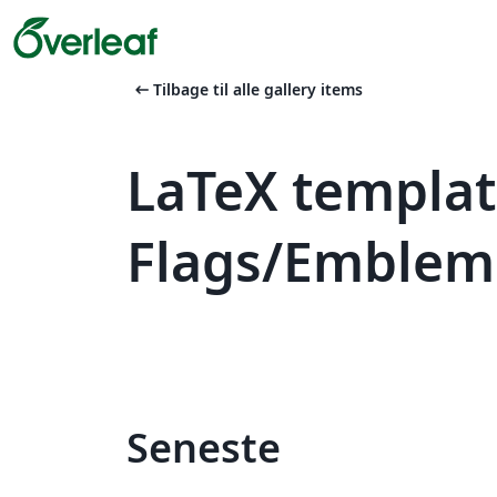
arrow_left_alt
Tilbage til alle gallery items
LaTeX templa
Flags/Emblems
Seneste