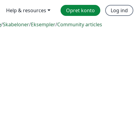
Help & resources
Opret konto
Log ind
e
/
Skabeloner
/
Eksempler
/
Community articles