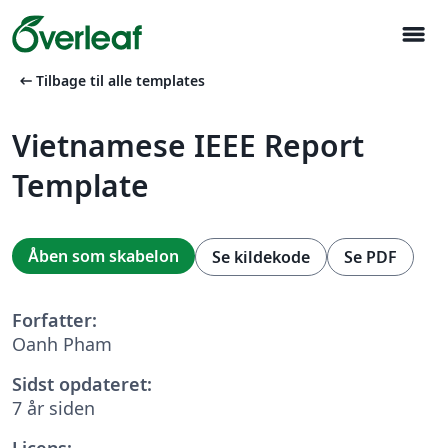
menu
arrow_left_alt
Tilbage til alle templates
Vietnamese IEEE Report
Template
Åben som skabelon
Se kildekode
Se PDF
Forfatter:
Oanh Pham
Sidst opdateret:
7 år siden
Licens: