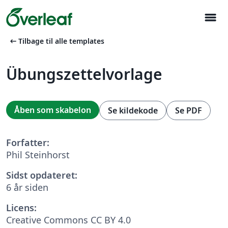
menu
arrow_left_alt
Tilbage til alle templates
Übungszettelvorlage
Åben som skabelon
Se kildekode
Se PDF
Forfatter:
Phil Steinhorst
Sidst opdateret:
6 år siden
Licens:
Creative Commons CC BY 4.0