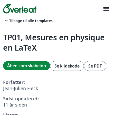
menu
arrow_left_alt
Tilbage til alle templates
TP01, Mesures en physique
en LaTeX
Åben som skabelon
Se kildekode
Se PDF
Forfatter:
Jean-Julien Fleck
Sidst opdateret:
11 år siden
Licens: