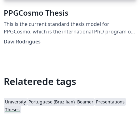
PPGCosmo Thesis
This is the current standard thesis model for
PPGCosmo, which is the international PhD program on
Astrophysics, Cosmology and Gravitation at the Federal
Davi Rodrigues
University of Espirito Santo UFES.
Relaterede tags
University
Portuguese (Brazilian)
Beamer
Presentations
Theses