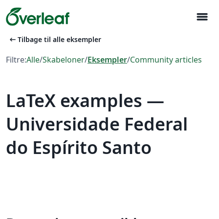
menu
arrow_left_alt
Tilbage til alle eksempler
Filtre:
Alle
/
Skabeloner
/
Eksempler
/
Community articles
LaTeX examples —
Universidade Federal
do Espírito Santo