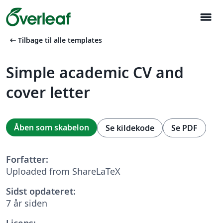
menu
arrow_left_alt
Tilbage til alle templates
Simple academic CV and
cover letter
Åben som skabelon
Se kildekode
Se PDF
Forfatter:
Uploaded from ShareLaTeX
Sidst opdateret:
7 år siden
Licens: