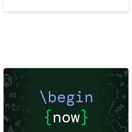
\begin
{
now
}