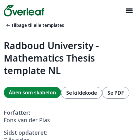
menu
arrow_left_alt
Tilbage til alle templates
Radboud University -
Mathematics Thesis
template NL
Åben som skabelon
Se kildekode
Se PDF
Forfatter:
Fons van der Plas
Sidst opdateret:
7 år siden