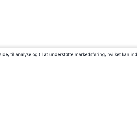
ide, til analyse og til at understøtte markedsføring, hvilket kan i
Om
Om os
Karriere