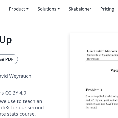
Product
Solutions
Skabeloner
Pricing
-Up
Se PDF
avid Weyrauch
s CC BY 4.0
 we use to teach an
LaTeX for our second
te stats course.