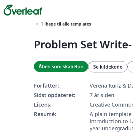
arrow_left_alt
Tilbage til alle templates
Problem Set Write
Åben som skabelon
Se kildekode
Forfatter:
Verena Kunz & D
Sidst opdateret:
7 år siden
Licens:
Creative Common
Resumé:
A plain template
introduction to 
year undergradua