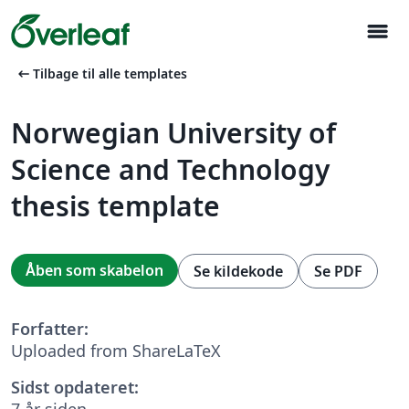
menu
arrow_left_alt
Tilbage til alle templates
Norwegian University of
Science and Technology
thesis template
Åben som skabelon
Se kildekode
Se PDF
Forfatter:
Uploaded from ShareLaTeX
Sidst opdateret:
7 år siden