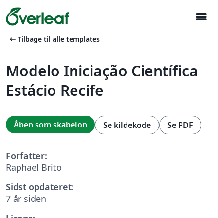
menu
arrow_left_alt
Tilbage til alle templates
Modelo Iniciação Científica
Estácio Recife
Åben som skabelon
Se kildekode
Se PDF
Forfatter:
Raphael Brito
Sidst opdateret:
7 år siden
Licens: