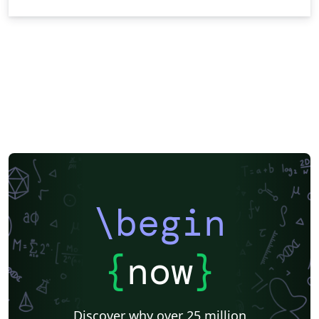
\begin
{
now
}
Discover why over 25 million