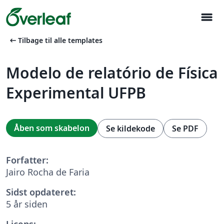
menu
arrow_left_alt
Tilbage til alle templates
Modelo de relatório de Física
Experimental UFPB
Åben som skabelon
Se kildekode
Se PDF
Forfatter:
Jairo Rocha de Faria
Sidst opdateret:
5 år siden
Licens: