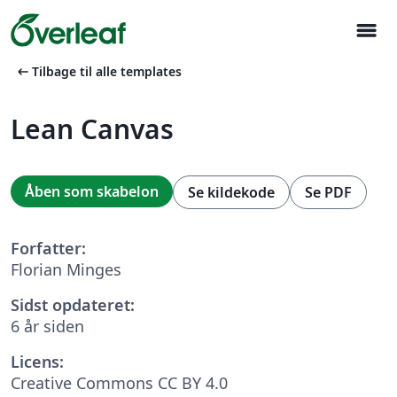
menu
arrow_left_alt
Tilbage til alle templates
Lean Canvas
Åben som skabelon
Se kildekode
Se PDF
Forfatter:
Florian Minges
Sidst opdateret:
6 år siden
Licens:
Creative Commons CC BY 4.0