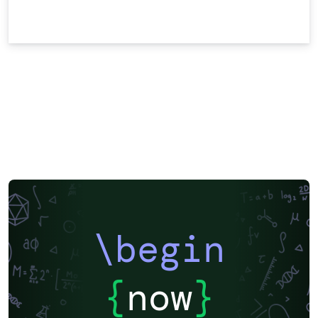
\begin
{
now
}