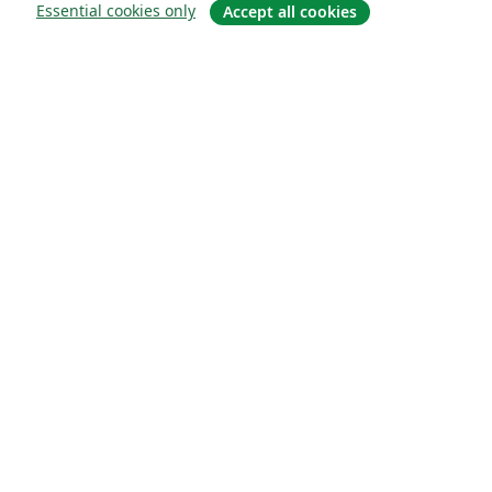
Essential cookies only
Accept all cookies
Om
Om os
Karriere
Blog
Solutions
For virksomheder
For universiteter
For det offentlige