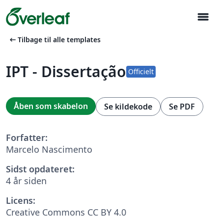
menu
arrow_left_alt
Tilbage til alle templates
IPT - Dissertação
Officielt
Åben som skabelon
Se kildekode
Se PDF
Forfatter:
Marcelo Nascimento
Sidst opdateret:
4 år siden
Licens:
Creative Commons CC BY 4.0