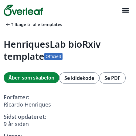
menu
arrow_left_alt
Tilbage til alle templates
HenriquesLab bioRxiv
template
Officielt
Åben som skabelon
Se kildekode
Se PDF
Forfatter:
Ricardo Henriques
Sidst opdateret:
9 år siden
Licens: