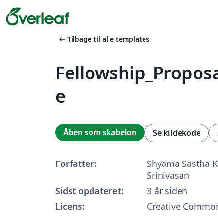
arrow_left_alt
Tilbage til alle templates
Fellowship_Propos
e
Åben som skabelon
Se kildekode
Forfatter:
Shyama Sastha K
Srinivasan
Sidst opdateret:
3 år siden
Licens:
Creative Common