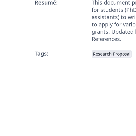
Resumé:
This document p
for students (Ph
assistants) to wr
to apply for vari
grants. Updated h
References.
Tags:
Research Proposal