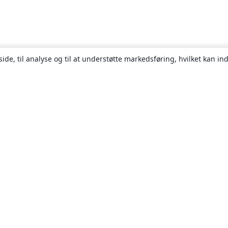
ide, til analyse og til at understøtte markedsføring, hvilket kan i
Om
Om os
Karriere
Blog