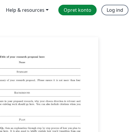
Help & resources
Opret konto
Log ind