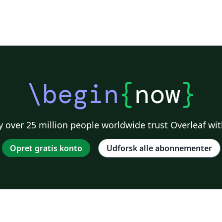
\begin
{
now
}
 over 25 million people worldwide trust Overleaf wit
Opret gratis konto
Udforsk alle abonnementer