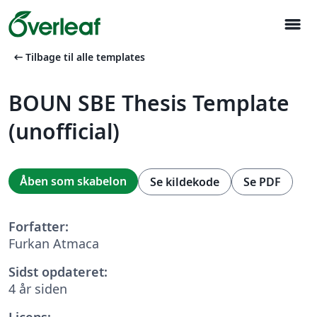
menu
arrow_left_alt
Tilbage til alle templates
BOUN SBE Thesis Template
(unofficial)
Åben som skabelon
Se kildekode
Se PDF
Forfatter:
Furkan Atmaca
Sidst opdateret:
4 år siden
Licens: