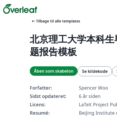
arrow_left_alt
Tilbage til alle templates
北京理工大学本科生
题报告模板
Åben som skabelon
Se kildekode
Forfatter:
Spencer Woo
Sidst opdateret:
6 år siden
Licens:
LaTeX Project Pub
Resumé:
Beijing Institute