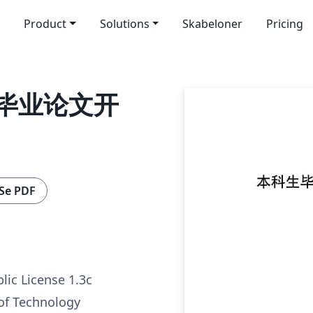
Product
Solutions
Skabeloner
Pricing
毕业论文开
Se PDF
lic License 1.3c
 of Technology