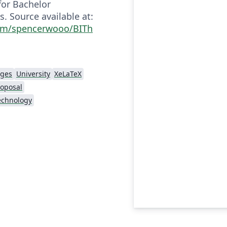
for Bachelor
. Source available at:
com/spencerwooo/BITh
ages
University
XeLaTeX
roposal
Technology