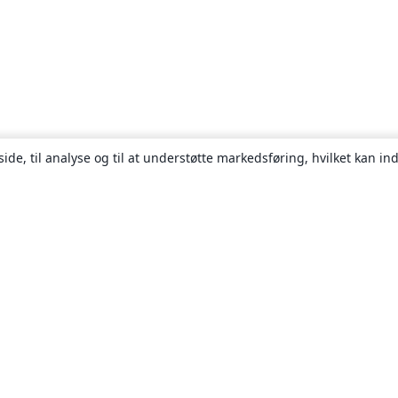
ide, til analyse og til at understøtte markedsføring, hvilket kan i
Om
Om os
Karriere