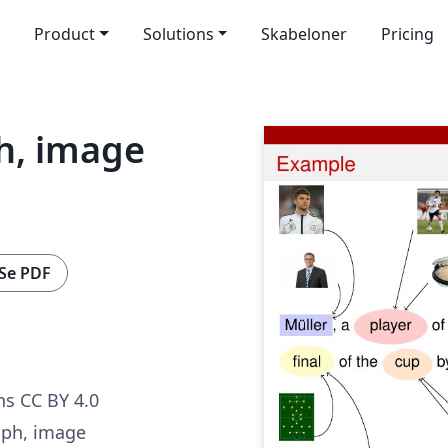
Product
Solutions
Skabeloner
Pricing
h, image
Se PDF
s CC BY 4.0
aph, image