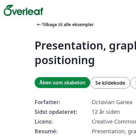
arrow_left_alt
Tilbage til alle eksempler
Presentation, grap
positioning
Åben som skabelon
Se kildekode
Forfatter:
Octavian Ganea
Sidst opdateret:
12 år siden
Licens:
Creative Common
Resumé:
Presentation, gr