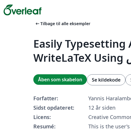
arrow_left_alt
Tilbage til alle eksempler
Easily Typesetting 
Åben som skabelon
Se kildekode
Forfatter:
Yannis Haralamb
Sidst opdateret:
12 år siden
Licens:
Creative Common
Resumé:
This is the user's