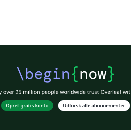
\begin
{
now
}
 over 25 million people worldwide trust Overleaf wit
Opret gratis konto
Udforsk alle abonnementer