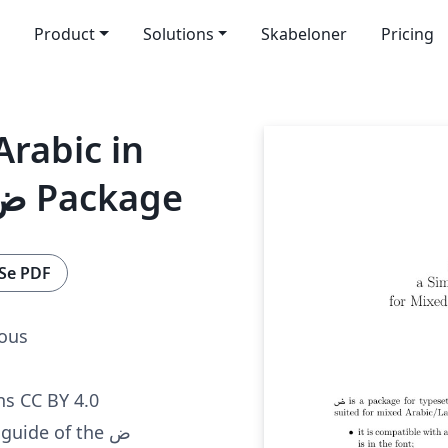
Product
Solutions
Skabeloner
Pricing
Arabic in
WriteLaTeX Using ض Package
Se PDF
ous
s CC BY 4.0
 guide of the ض