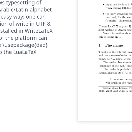
Arabic/Latin-alphabet
easy way: one can
ion of write in UTF-8.
stalled in WriteLaTeX
of the platform can
le \usepackage{dad}
to the LuaLaTeX