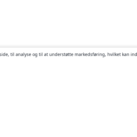
ide, til analyse og til at understøtte markedsføring, hvilket kan i
Om
Om os
Karriere