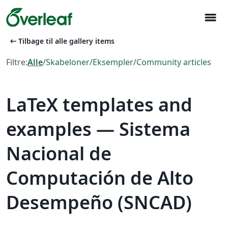
menu
arrow_left_alt
Tilbage til alle gallery items
Filtre:
Alle
/
Skabeloner
/
Eksempler
/
Community articles
LaTeX templates and
examples — Sistema
Nacional de
Computación de Alto
Desempeño (SNCAD)