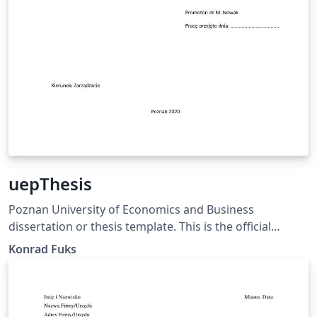
uepThesis
Poznan University of Economics and Business
dissertation or thesis template. This is the official
template, satisfying the PUEB requirements specified in
Konrad Fuks
the Resolution of the University Senate No. 65 of
December 20, 2019, Annex No. 4