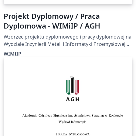
Projekt Dyplomowy / Praca
Dyplomowa - WIMiIP / AGH
Wzorzec projektu dyplomowego i pracy dyplomowej na
Wydziale Inżynierii Metali i Informatyki Przemysłowej
Akademii Górniczo-Hutniczej w Krakowie. Wzór oparty
WIMIIP
na wskazówkach redakcyjnych:
https://www.metal.agh.edu.pl/wp/wp-
content/uploads/2022/11/Wskazowki_redakcyjne_2022.
pdf Oraz oficjalnej stronie tytułowej:
https://www.metal.agh.edu.pl/wp/wp-
content/uploads/2021/12/WIMiIP-2021-strona-tytulowa-
projekt-dyplomowy.docx