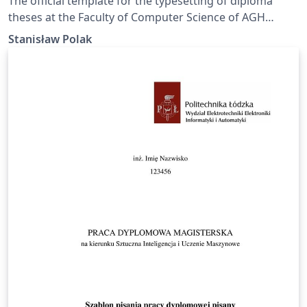
The official template for the typesetting of diploma
theses at the Faculty of Computer Science of AGH
University of Krakow.
Stanisław Polak