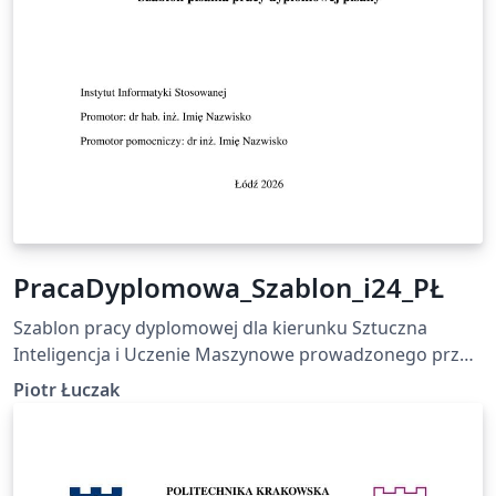
PracaDyplomowa_Szablon_i24_PŁ
Szablon pracy dyplomowej dla kierunku Sztuczna
Inteligencja i Uczenie Maszynowe prowadzonego przez
Instytut Informatyki Stosowanej Politechniki Łódzkiej
Piotr Łuczak