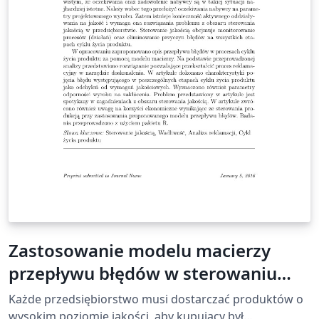
Zastosowanie modelu macierzy
przepływu błędów w sterowaniu
jakością wyrobów w zakładzie
Każde przedsiębiorstwo musi dostarczać produktów o
produkcyjnym
wysokim poziomie jakości, aby kupujący był