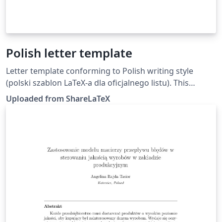
Polish letter template
Letter template conforming to Polish writing style
(polski szablon LaTeX-a dla oficjalnego listu). This
template was originally published on ShareLaTeX and
Uploaded from ShareLaTeX
subsequently moved to Overleaf in October 2019.