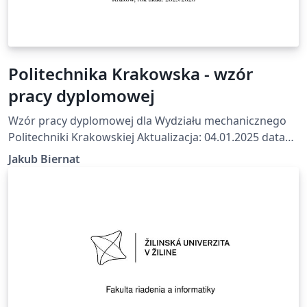
Politechnika Krakowska - wzór
pracy dyplomowej
Wzór pracy dyplomowej dla Wydziału mechanicznego
Politechniki Krakowskiej Aktualizacja: 04.01.2025 data
wykonania: 23.07.2025 Na podstawie wzoru z
Jakub Biernat
https://mech.pk.edu.pl/studenci/praca-dyplomowa/
Github: https://github.com/Aldmors/pracy-dyplomowej-
Politechnika-Krakowska-LaTex