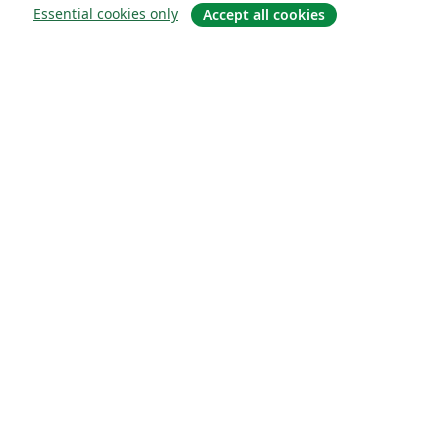
Essential cookies only
Accept all cookies
Om
Om os
Karriere
Blog
Solutions
For virksomheder
For universiteter
For det offentlige
For forlag
Customer stories