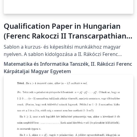
Qualification Paper in Hungarian
(Ferenc Rakoczi II Transcarpathian
Hungarian University)
Sablon a kurzus- és képesítési munkákhoz magyar
nyelven. A sablon kidolgozása a II. Rákóczi Ferenc
Kárpátaljai Magyar Egyetem előírásainak megfelelően
Matematika és Informatika Tanszék, II. Rákóczi Ferenc
történt. A részletes formázási útmutató itt található:
Kárpátaljai Magyar Egyetem
https://kme.org.ua/hu/a-foiskola-
egysegei/tanszekek/matematika-es-informatika-
tanszek/