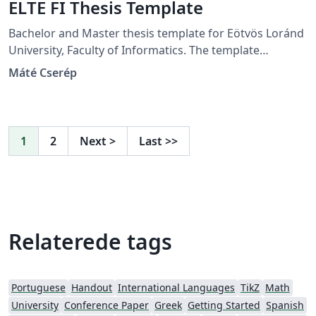
ELTE FI Thesis Template
Bachelor and Master thesis template for Eötvös Loránd
University, Faculty of Informatics. The template
supports producing both Hungarian and English
Máté Cserép
theses.
1
2
Next
>
Last
>>
Relaterede tags
Portuguese
Handout
International Languages
TikZ
Math
University
Conference Paper
Greek
Getting Started
Spanish