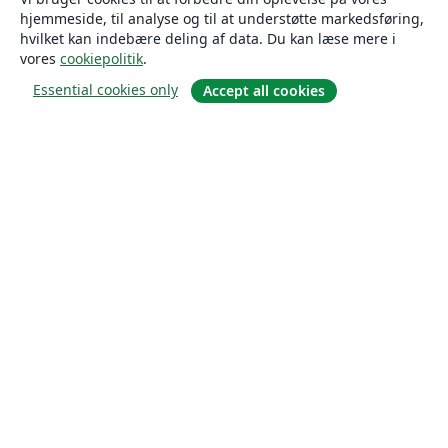
hjemmeside, til analyse og til at understøtte markedsføring,
hvilket kan indebære deling af data. Du kan læse mere i
vores
cookiepolitik
.
Essential cookies only
Accept all cookies
Om
Om os
Karriere
Blog
Solutions
For virksomheder
For universiteter
For det offentlige