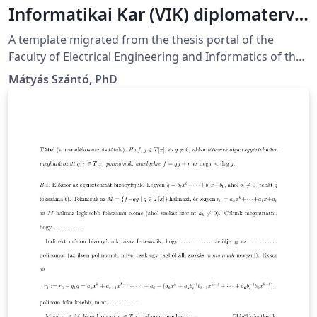
Informatikai Kar (VIK) diplomaterv
sablon
A template migrated from the thesis portal of the
Faculty of Electrical Engineering and Informatics of the
Budapest University of Technology and Economics in
Mátyás Szántó, PhD
Budapest, Hungary A Budapesti Műszaki és
Gazdaságtudományi Egyetem Villamosmérnöki és
Informatikai Karának diplomaterv portáljáról származó
diplomaterv, illetve szakdolgozat minta.