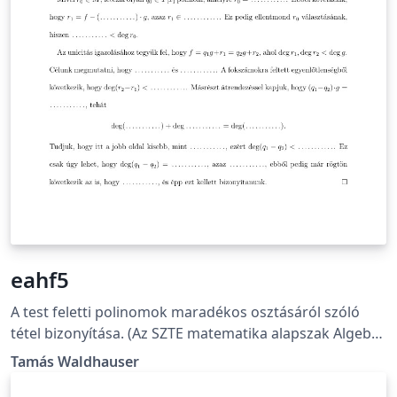
eahf5
A test feletti polinomok maradékos osztásáról szóló
tétel bizonyítása. (Az SZTE matematika alapszak Algebra
és számelmélet (MBNK13) kurzusához házi feladat.)
Tamás Waldhauser