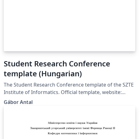
Student Research Conference
template (Hungarian)
The Student Research Conference template of the SZTE
Institute of Informatics. Official template, website:
https://tdk.inf.u-szeged.hu/. https://tdk.inf.u-
Gábor Antal
szeged.hu/oldal/formai-kovetelmenyek