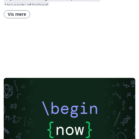
University of Iceland
Vis mere
\begin
{
now
}