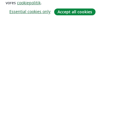
vores
cookiepolitik
.
Essential cookies only
Accept all cookies
Om
Om os
Karriere
Blog
Solutions
For virksomheder
For universiteter
For det offentlige