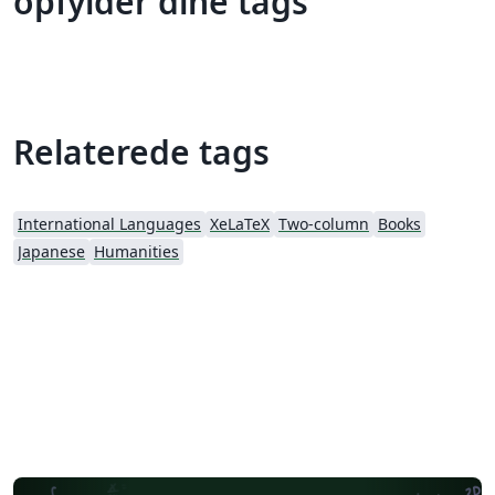
opfylder dine tags
Relaterede tags
International Languages
XeLaTeX
Two-column
Books
Japanese
Humanities