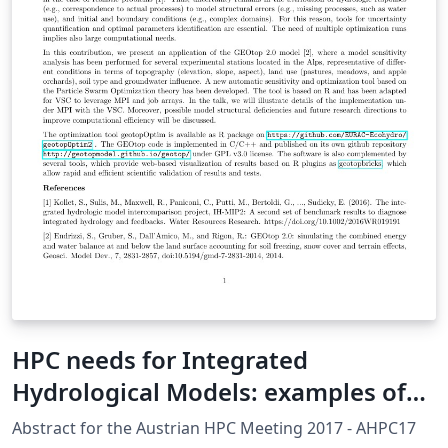
HPC needs for Integrated
Hydrological Models: examples of
application of the GEOtop model to
Abstract for the Austrian HPC Meeting 2017 - AHPC17