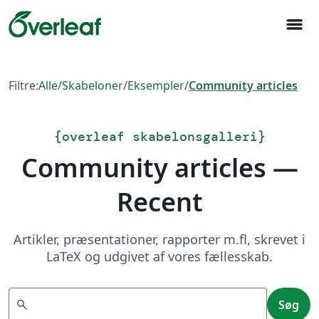
menu
Filtre:
Alle
/
Skabeloner
/
Eksempler
/
Community articles
{
overleaf skabelonsgalleri
}
Community articles —
Recent
Artikler, præsentationer, rapporter m.fl, skrevet i
LaTeX og udgivet af vores fællesskab.
Søg
search
Søg