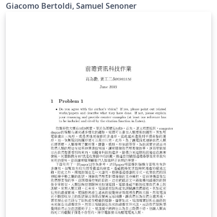
the Vienna Scientific Cluster
Giacomo Bertoldi, Samuel Senoner