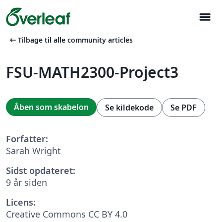
menu
arrow_left_alt
Tilbage til alle community articles
FSU-MATH2300-Project3
Åben som skabelon
Se kildekode
Se PDF
Forfatter:
Sarah Wright
Sidst opdateret:
9 år siden
Licens:
Creative Commons CC BY 4.0