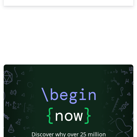
\begin
{
now
}
Discover why over 25 million