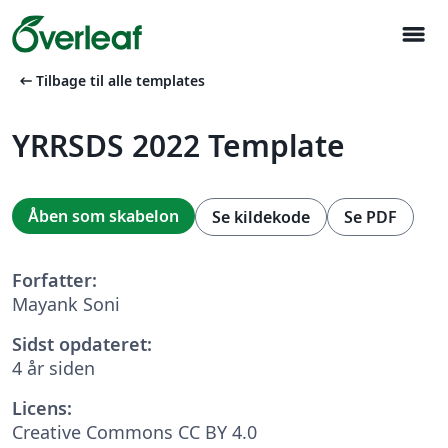
menu
arrow_left_alt
Tilbage til alle templates
YRRSDS 2022 Template
Åben som skabelon
Se kildekode
Se PDF
Forfatter:
Mayank Soni
Sidst opdateret:
4 år siden
Licens:
Creative Commons CC BY 4.0