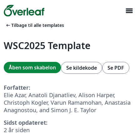
menu
arrow_left_alt
Tilbage til alle templates
WSC2025 Template
Åben som skabelon
Se kildekode
Se PDF
Forfatter:
Elie Azar, Anatoli Djanatliev, Alison Harper,
Christoph Kogler, Varun Ramamohan, Anastasia
Anagnostou, and Simon J. E. Taylor
Sidst opdateret:
2 år siden