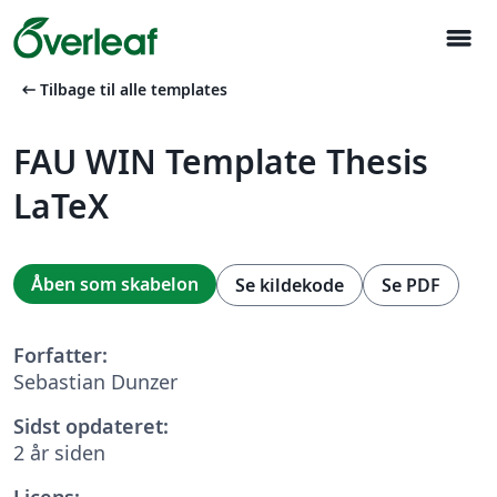
menu
arrow_left_alt
Tilbage til alle templates
FAU WIN Template Thesis
LaTeX
Åben som skabelon
Se kildekode
Se PDF
Forfatter:
Sebastian Dunzer
Sidst opdateret:
2 år siden
Licens: