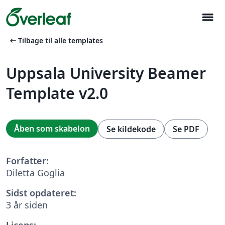
menu
arrow_left_alt
Tilbage til alle templates
Uppsala University Beamer
Template v2.0
Åben som skabelon
Se kildekode
Se PDF
Forfatter:
Diletta Goglia
Sidst opdateret:
3 år siden
Licens: