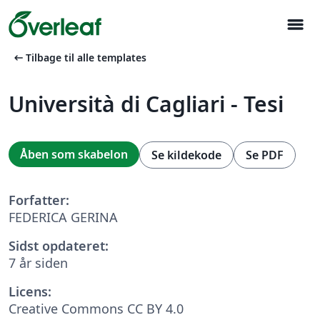
menu
arrow_left_alt
Tilbage til alle templates
Università di Cagliari - Tesi
Åben som skabelon
Se kildekode
Se PDF
Forfatter:
FEDERICA GERINA
Sidst opdateret:
7 år siden
Licens:
Creative Commons CC BY 4.0