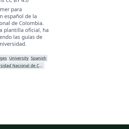
amer para
n español de la
onal de Colombia.
plantilla oficial, ha
iendo las guías de
niversidad.
ages
University
Spanish
Universidad Nacional de Colombia (UNAL)