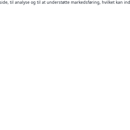
ide, til analyse og til at understøtte markedsføring, hvilket kan i
Om
Om os
Karriere
Blog
Solutions
For virksomheder
For universiteter