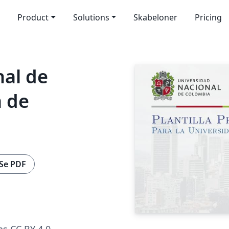
Product
Solutions
Skabeloner
Pricing
nal de
a de
Se PDF
s CC BY 4.0