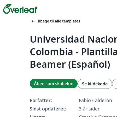
arrow_left_alt
Tilbage til alle templates
Universidad Nacio
Colombia - Plantill
Beamer (Español)
Åben som skabelon
Se kildekode
Forfatter:
Fabio Calderón
Sidst opdateret:
3 år siden
Licens:
Creative Common