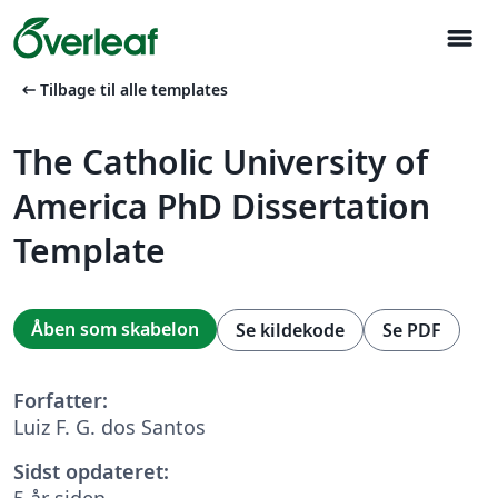
menu
arrow_left_alt
Tilbage til alle templates
The Catholic University of
America PhD Dissertation
Template
Åben som skabelon
Se kildekode
Se PDF
Forfatter:
Luiz F. G. dos Santos
Sidst opdateret:
5 år siden