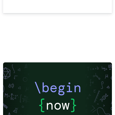
\begin
{
now
}