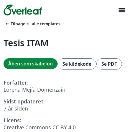
menu
arrow_left_alt
Tilbage til alle templates
Tesis ITAM
Åben som skabelon
Se kildekode
Se PDF
Forfatter:
Lorena Mejía Domenzain
Sidst opdateret:
7 år siden
Licens:
Creative Commons CC BY 4.0