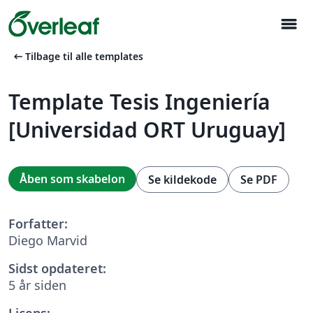
menu
arrow_left_alt
Tilbage til alle templates
Template Tesis Ingeniería
[Universidad ORT Uruguay]
Åben som skabelon
Se kildekode
Se PDF
Forfatter:
Diego Marvid
Sidst opdateret:
5 år siden
Licens: