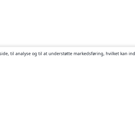
ide, til analyse og til at understøtte markedsføring, hvilket kan i
Om
Om os
Karriere