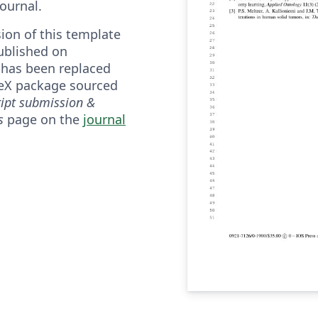
ournal.
ion of this template
ublished on
 has been replaced
TeX package sourced
ipt submission &
s
page on the
journal