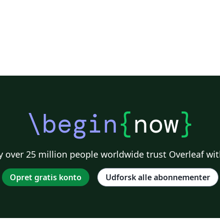
\begin
{
now
}
 over 25 million people worldwide trust Overleaf wit
Opret gratis konto
Udforsk alle abonnementer