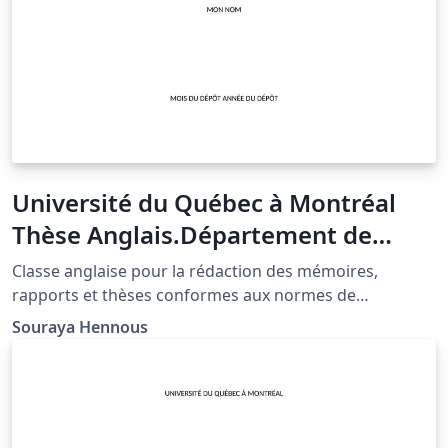
Université du Québec à Montréal
Thèse Anglais.Département de
mathématiques
Classe anglaise pour la rédaction des mémoires,
rapports et thèses conformes aux normes de
présentation de l'UQAM-Département de
Souraya Hennous
mathématiques.