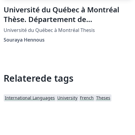
Université du Québec à Montréal
Thèse. Département de
mathématiques
Université du Québec à Montréal Thesis
Souraya Hennous
Relaterede tags
International Languages
University
French
Theses