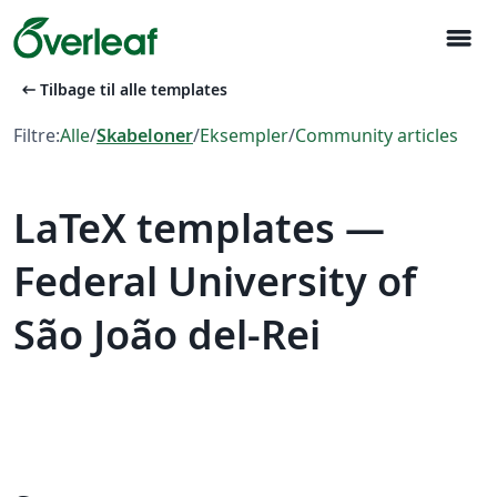
menu
arrow_left_alt
Tilbage til alle templates
Filtre:
Alle
/
Skabeloner
/
Eksempler
/
Community articles
LaTeX templates —
Federal University of
São João del-Rei