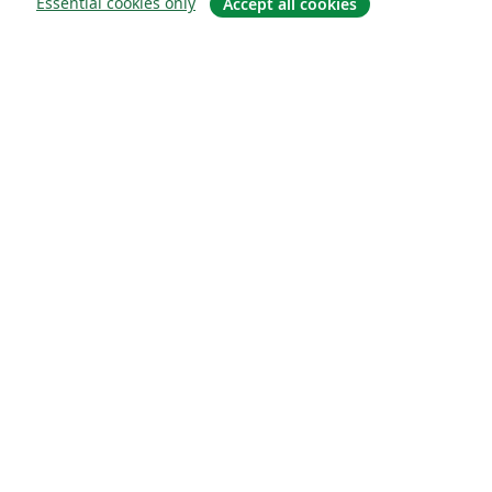
Essential cookies only
Accept all cookies
Om
Om os
Karriere
Blog
Solutions
For virksomheder
For universiteter
For det offentlige
For forlag
Customer stories