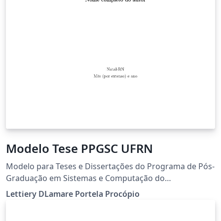
Modelo Tese PPGSC UFRN
Modelo para Teses e Dissertações do Programa de Pós-
Graduação em Sistemas e Computação do
Departamento de Informática e Matemática Aplicada
Lettiery DLamare Portela Procópio
da Universidade Federal do Rio Grande do Norte