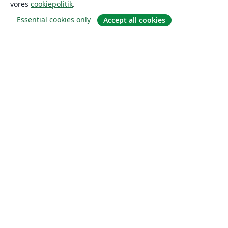
vores
cookiepolitik
.
Essential cookies only
Accept all cookies
Om
Om os
Karriere
Blog
Solutions
For virksomheder
For universiteter
For det offentlige