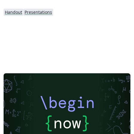
Handout
Presentations
\begin
{
now
}