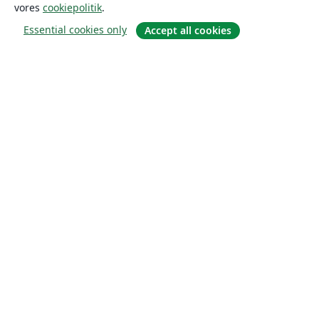
vores
cookiepolitik
.
Essential cookies only
Accept all cookies
Om
Om os
Karriere
Blog
Solutions
For virksomheder
For universiteter
For det offentlige