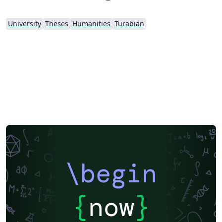
University
Theses
Humanities
Turabian
\begin
{
now
}