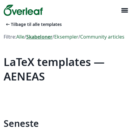
menu
arrow_left_alt
Tilbage til alle templates
Filtre:
Alle
/
Skabeloner
/
Eksempler
/
Community articles
LaTeX templates —
AENEAS
Seneste