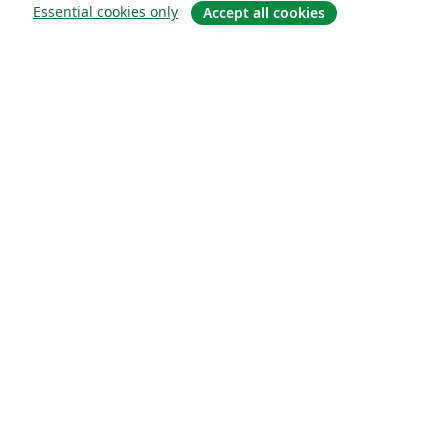
Essential cookies only
Accept all cookies
Om
Om os
Karriere
Blog
Solutions
For virksomheder
For universiteter
For det offentlige
For forlag