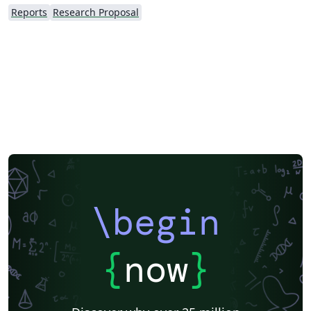
Reports
Research Proposal
\begin
{
now
}