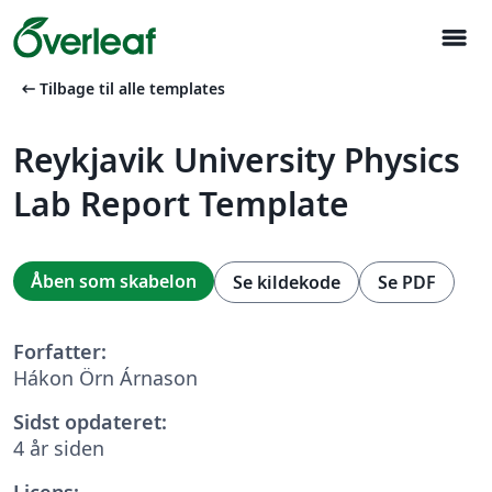
menu
arrow_left_alt
Tilbage til alle templates
Reykjavik University Physics
Lab Report Template
Åben som skabelon
Se kildekode
Se PDF
Forfatter:
Hákon Örn Árnason
Sidst opdateret:
4 år siden
Licens: