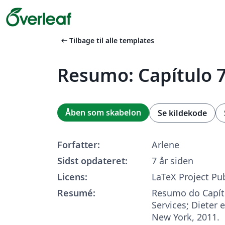
arrow_left_alt
Tilbage til alle templates
Resumo: Capítulo 
Åben som skabelon
Se kildekode
Forfatter:
Arlene
Sidst opdateret:
7 år siden
Licens:
LaTeX Project Pub
Resumé:
Resumo do Capít
Services; Dieter 
New York, 2011.