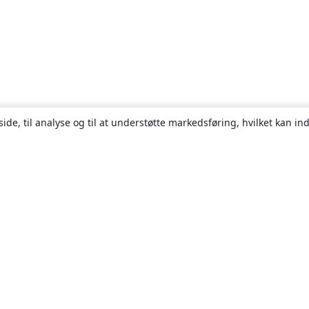
ide, til analyse og til at understøtte markedsføring, hvilket kan i
Om
Om os
Karriere