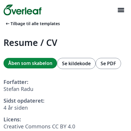
menu
arrow_left_alt
Tilbage til alle templates
Resume / CV
Åben som skabelon
Se kildekode
Se PDF
Forfatter:
Stefan Radu
Sidst opdateret:
4 år siden
Licens:
Creative Commons CC BY 4.0