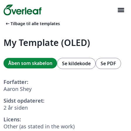
menu
arrow_left_alt
Tilbage til alle templates
My Template (OLED)
Åben som skabelon
Se kildekode
Se PDF
Forfatter:
Aaron Shey
Sidst opdateret:
2 år siden
Licens:
Other (as stated in the work)